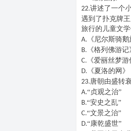
讲述了一个
22.
遇到了扑克牌王
旅行的儿童文学
《尼尔斯骑鹅
A.
《格列佛游记
B.
《爱丽丝梦游
C.
《夏洛的网》
D.
唐朝由盛转
23.
“贞观之治”
A.
“安史之乱”
B.
“文景之治”
C.
“康乾盛世”
D.