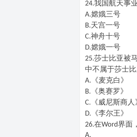
我国航天事
24.
嫦娥三号
A.
天宫一号
B.
神舟十号
C.
嫦娥一号
D.
莎士比亚被马
25.
中不属于莎士比
《麦克白》
A.
《奥赛罗》
B.
《威尼斯商人
C.
《李尔王》
D.
在
界面
26.
Word
A.