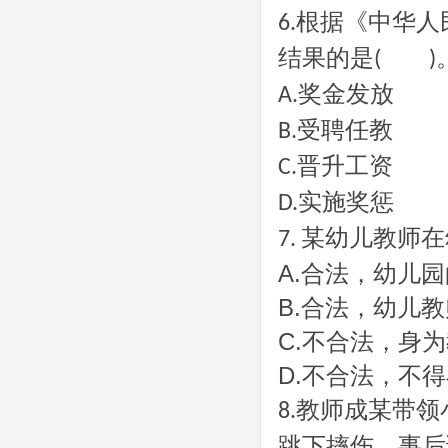
根据《中华人
6.
结果的是
(
)
奖金发放
A.
受聘任教
B.
晋升工资
C.
实施奖惩
D.
某幼儿教师在
7.
A.
合法，幼儿园
B.
合法，幼儿教
C.
身为
不合法，
D.
不合法，不得
成
教师
某带领
8.
跳下摔伤。事后