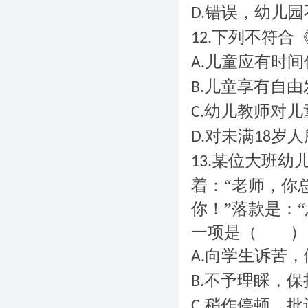
错误，幼儿园
D.
下列不符合
12.
儿童应有时间
A.
儿童享有自由
B.
幼儿教师对儿
C.
对未满
岁人
D.
18
某位大班幼
13.
着：“老师，你
你！”落款是：
一项是（ ）
向学生诉苦，
A.
不予理睬，保
B.
稍作停顿，批
C.