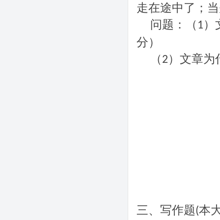
走在途中了；当
问题：（
）
1
分）
（
）文章为
2
三、写作题
本
(