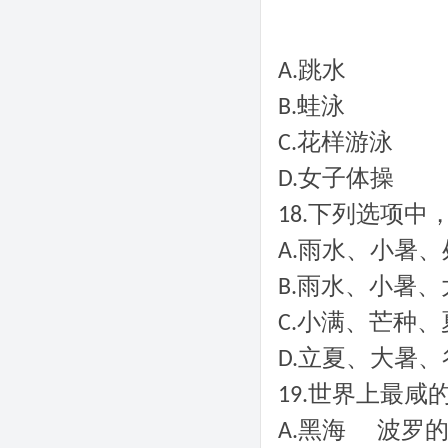
跳水
A.
蛙泳
B.
花样游泳
C.
女子体操
D.
下列选项中
18.
雨水、小暑、
A.
雨水、小暑、
B.
小满、芒种、
C.
立夏、大暑、
D.
世界上最咸
19.
波罗
黑海
A.