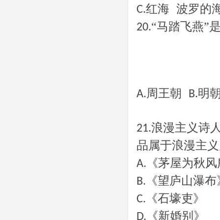
波罗的
红海
C.
“马踏飞燕”
20.
周王朝
明
A.
B.
浪漫主义诗
21.
品属于浪漫主义
《茅屋为秋风
A.
《望庐山瀑布
B.
《石壕吏》
C.
《新婚别》
D.