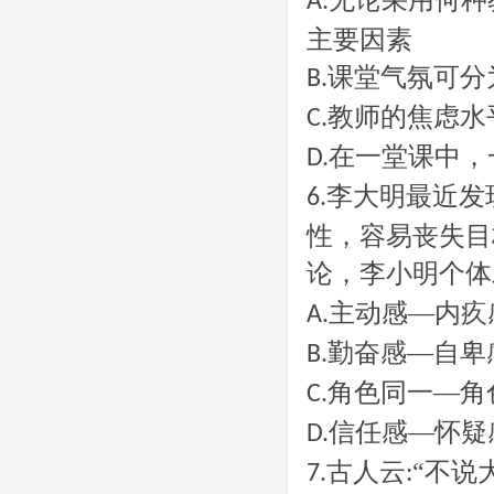
无论采用何种
A.
主要因素
课堂气氛可分
B.
教师的焦虑水
C.
在一堂课中，
D.
李大明最近发
6.
性，容易丧失目
论，李小明个体
主动感—内疚
A.
勤奋感—自卑
B.
角色同一—角
C.
信任感—怀疑
D.
古人云
“不说
7.
: