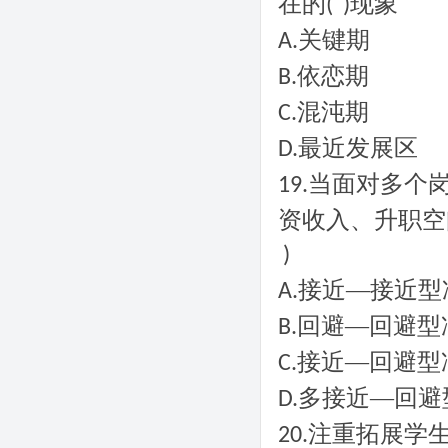
在的
现象
( )
关键期
A.
依恋期
B.
混沌期
C.
最近发展区
D.
当面对多个
19.
资收入、升职空
)
接近—接近型
A.
回避—回避型
B.
接近—回避型
C.
多接近—回避
D.
注重拓展学
20.