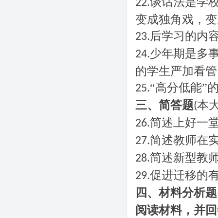
谈话法是学
22.
变成独角戏，变
后学习的内
23.
少年期是多事
24.
的学生严加看管
“高分低能”
25.
三、简答题
本
(
简述上好一
26.
简述教师在
27.
简述新型教
28.
促进迁移的
29.
四、材料分析题
阅读材料，并回