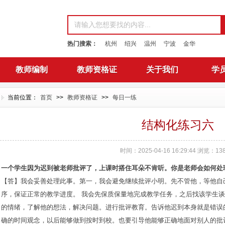
热门搜索：
杭州
绍兴
温州
宁波
金华
教师编制
教师资格证
关于我们
学
当前位置：
首页
>>
教师资格证
>>
每日一练
结构化练习六
时间：2025-04-16 16:29:44 浏览：
13
一个学生因为迟到被老师批评了，上课时搭住耳朵不肯听。你是老师会如何处
【答】我会妥善处理此事。第一，我会避免继续批评小明。先不管他，等他自
序，保证正常的教学进度。
我会先保质保量地完成教学任务，之后找该学生谈
的情绪，了解他的想法，解决问题。进行批评教育。告诉他迟到本身就是错误
确的时间观念，以后能够做到按时到校。也要引导他能够正确地面对别人的批